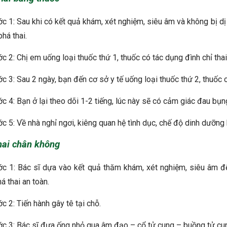
c 1: Sau khi có kết quả khám, xét nghiệm, siêu âm và không bị dị
phá thai.
c 2: Chị em uống loại thuốc thứ 1, thuốc có tác dụng đình chỉ thai 
c 3: Sau 2 ngày, bạn đến cơ sở y tế uống loại thuốc thứ 2, thuốc c
c 4: Bạn ở lại theo dõi 1-2 tiếng, lúc này sẽ có cảm giác đau bụn
c 5: Về nhà nghỉ ngơi, kiêng quan hệ tình dục, chế độ dinh dưỡng 
hai chân không
c 1: Bác sĩ dựa vào kết quả thăm khám, xét nghiệm, siêu âm để đá
á thai an toàn.
c 2: Tiến hành gây tê tại chỗ.
c 3: Bác sĩ đưa ống nhỏ qua âm đạo – cổ tử cung – buồng tử cung