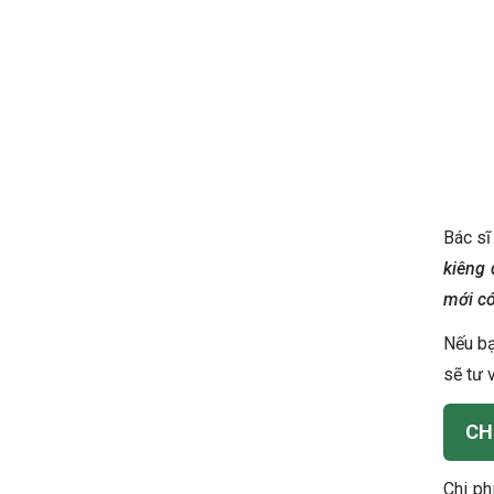
Bác sĩ
kiêng 
mới có
Nếu bạ
sẽ tư 
CH
Chi ph