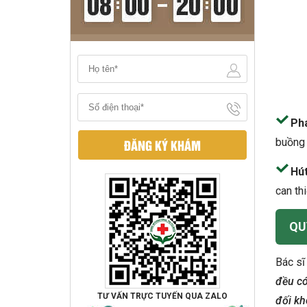
Phá
ĐĂNG KÝ KHÁM
buồng 
Hút
can th
QU
Bác sĩ
đều có
TƯ VẤN TRỰC TUYẾN QUA ZALO
đối kh