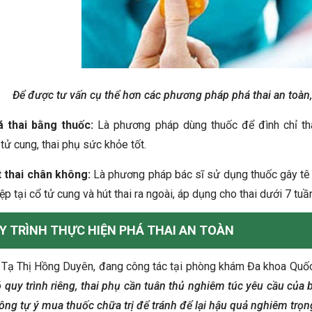
Để được tư vấn cụ thể hơn các phương pháp phá thai an toàn, 
 thai bằng thuốc:
Là phương pháp dùng thuốc để đình chỉ t
tử cung, thai phụ sức khỏe tốt.
 thai chân không:
Là phương pháp bác sĩ sử dụng thuốc gây tê và
iệp tại cổ tử cung và hút thai ra ngoài, áp dụng cho thai dưới 7 tuầ
Y TRÌNH THỰC HIỆN PHÁ THAI AN TOÀN
 Tạ Thị Hồng Duyên, đang công tác tại phòng khám Đa khoa Quốc
 quy trình riêng, thai phụ cần tuân thủ nghiêm túc yêu cầu của b
ông tự ý mua thuốc chữa trị để tránh để lại hậu quả nghiêm trọng