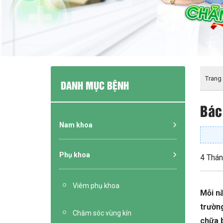
Trang
DANH MỤC BỆNH
Bác
Nam khoa
Phụ khoa
4 Thán
Viêm phụ khoa
Mỗi n
trường
Chăm sóc vùng kín
chữa b