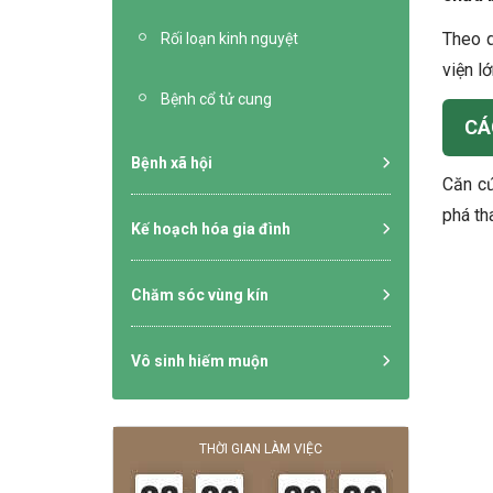
Theo q
Rối loạn kinh nguyệt
viện l
Bệnh cổ tử cung
CÁ
Bệnh xã hội
Căn cứ
phá th
Kế hoạch hóa gia đình
Chăm sóc vùng kín
Vô sinh hiếm muộn
THỜI GIAN LÀM VIỆC