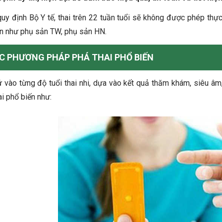
uy định Bộ Y tế, thai trên 22 tuần tuổi sẽ không được phép thự
ớn như phụ sản TW, phụ sản HN.
C PHƯƠNG PHÁP PHÁ THAI PHỔ BIẾN
 vào từng độ tuổi thai nhi, dựa vào kết quả thăm khám, siêu âm
ai phổ biến như: