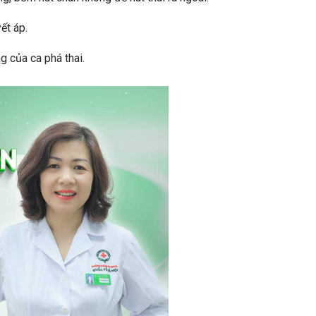
ết áp.
g của ca phá thai.