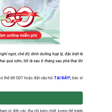
 nghỉ ngơi, chế độ dinh dưỡng hợp lý, đặc biệt là
i quá sớm, tốt là sau 6 tháng sau phá thai thì
 có thể để SĐT hoặc đặt câu hỏi
TẠI ĐÂY!
,
bác sĩ
g ham rẻ đến các địa chỉ kém chất lượng để tránh