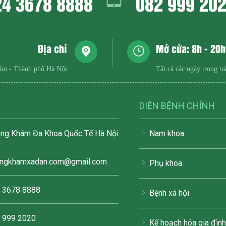
24 3678 8888
082 999 20
Địa chỉ
Mở cửa: 8h - 20
ám - Thành phố Hà Nội
Tất cả các ngày trong tu
DIỆN BỆNH CHÍNH
ng Khám Đa Khoa Quốc Tế Hà Nội
Nam khoa
ngkhamxadan.com@gmail.com
Phụ khoa
 3678 8888
Bệnh xã hội
 999 2020
Kế hoạch hóa gia đình