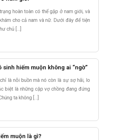
trạng hoàn toàn có thể gặp ở nam giới, và
c khám cho cả nam và nữ. Dưới đây để tiện
hư chủ […]
ô sinh hiếm muộn không ai “ngờ”
hỉ là nỗi buồn mà nó còn là sự sợ hãi, lo
đặc biệt là những cặp vợ chồng đang đứng
Chúng ta không […]
iếm muộn là gì?