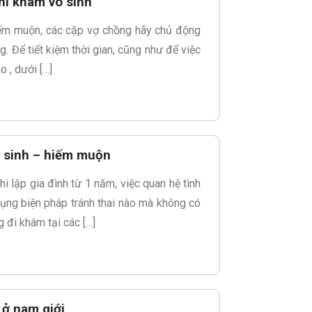
hi khám vô sinh
iếm muộn, các cặp vợ chồng hãy chủ động
g. Để tiết kiệm thời gian, cũng như để việc
 , dưới […]
 sinh – hiếm muộn
i lập gia đình từ 1 năm, việc quan hệ tình
ụng biện pháp tránh thai nào mà không có
 đi khám tại các […]
 ở nam giới