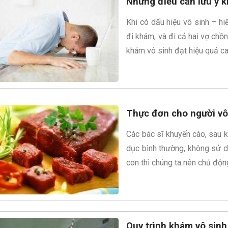
Những điều cần lưu ý k
Khi có dấu hiệu vô sinh – h
đi khám, và đi cả hai vợ chồn
khám vô sinh đạt hiệu quả cao
Thực đơn cho người vô
Các bác sĩ khuyến cáo, sau kh
dục bình thường, không sử d
con thì chúng ta nên chủ động
Quy trình khám vô sinh