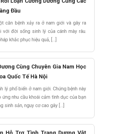
g Rối Loạn Cương Dương Cùng Các
àng Đầu
t căn bệnh xảy ra ở nam giới và gây ra
 với đời sống sinh lý của cánh mày râu.
pháp khắc phục hiệu quả, […]
Dương Cùng Chuyên Gia Nam Học
oa Quốc Tế Hà Nội
h lý phổ biến ở nam giới. Chứng bệnh này
p ứng nhu cầu khoái cảm tình dục của bạn
g sinh sản, nguy cơ cao gây […]
n Hỗ Trợ Tình Trạng Dương Vật