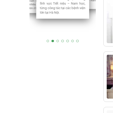
Nhàn...Top bác sĩ Ngoại - Nam
chuyên khoa lớn ở thủ đô Hà
nam khoa. Từng công tác tại
lĩnh vực Tiết niệu – Nam học,
Nội...
học giỏi khu vực phía Bắc
nhiều bệnh viện chuyên khoa
từng công tác tại các bệnh viện
lớn ở thủ đô Hà Nội...
lớn tại Hà Nội.