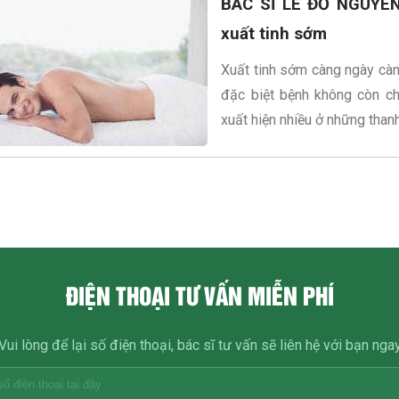
BÁC SĨ LÊ ĐỖ NGUYÊN
xuất tinh sớm
Xuất tinh sớm càng ngày càn
đặc biệt bệnh không còn chỉ
xuất hiện nhiều ở những thanh 
ĐIỆN THOẠI TƯ VẤN MIỄN PHÍ
Vui lòng để lại số điện thoại, bác sĩ tư vấn sẽ liên hệ với bạn nga