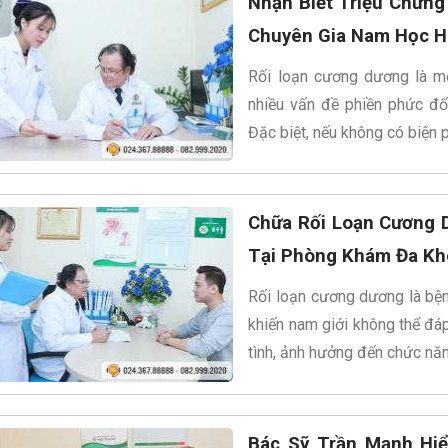
Nhận Biết Triệu Chứn
Chuyên Gia Nam Học H
Rối loạn cương dương là mộ
nhiều vấn đề phiền phức đối
Đặc biệt, nếu không có biện 
Chữa Rối Loạn Cương 
Tại Phòng Khám Đa Kh
Rối loạn cương dương là bện
khiến nam giới không thể đá
tình, ảnh hưởng đến chức năn
Bác Sỹ Trần Mạnh Hiể