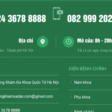
24 3678 8888
082 999 20
Địa chỉ
Mở cửa: 8h - 20
ám - Thành phố Hà Nội
Tất cả các ngày trong tu
DIỆN BỆNH CHÍNH
ng Khám Đa Khoa Quốc Tế Hà Nội
Nam khoa
ngkhamxadan.com@gmail.com
Phụ khoa
 3678 8888
Bệnh xã hội