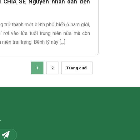
 CHIA SẺ Nguyên nhân dẫn đến
g trở thành một bệnh phổ biến ở nam giới,
 rơi vào lứa tuổi trung niên nữa mà còn
niên trai tráng. Bênh lý này […]
1
2
Trang cuối
y