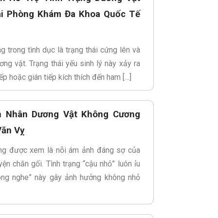
i Phòng Khám Đa Khoa Quốc Tế
trong tình dục là trạng thái cứng lên và
ng vật. Trạng thái yếu sinh lý này xảy ra
ếp hoặc gián tiếp kích thích đến ham […]
n Nhân Dương Vật Không Cương
Văn Vỵ
ng được xem là nỗi ám ảnh đáng sợ của
ện chăn gối. Tình trạng “cậu nhỏ” luôn ỉu
hông nghe” này gây ảnh hưởng không nhỏ