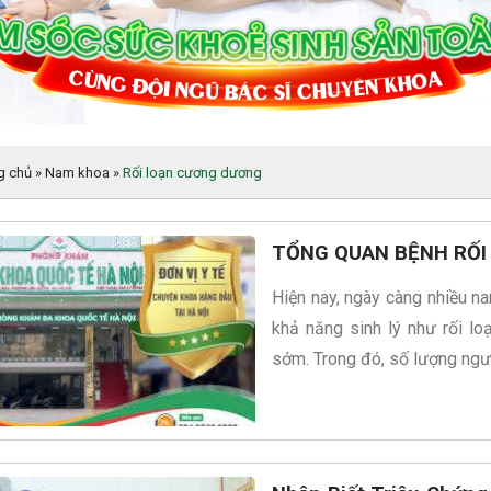
g chủ
»
Nam khoa
»
Rối loạn cương dương
TỔNG QUAN BỆNH RỐI
Hiện nay, ngày càng nhiều na
khả năng sinh lý như rối lo
sớm. Trong đó, số lượng ngư