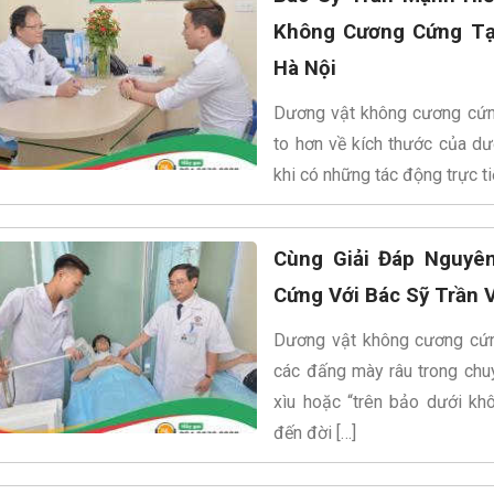
Không Cương Cứng Tạ
Hà Nội
Dương vật không cương cứng 
to hơn về kích thước của dươ
khi có những tác động trực ti
Cùng Giải Đáp Nguyê
Cứng Với Bác Sỹ Trần 
Dương vật không cương cứ
các đấng mày râu trong chuy
xìu hoặc “trên bảo dưới k
đến đời […]