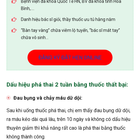
Bệnh viện đa khoa Quốc Tế HN, BV đa khoa tỉnh Hoà
Bình,....
Danh hiệu bác sĩ giỏi, thầy thuốc ưu tú hằng năm
“Bàn tay vàng” chữa viêm lộ tuyến, “bác sĩ mát tay”
chữa vô sinh…
ĐĂNG KÝ ĐẶT HẸN ONLINE
Dấu hiệu phá thai 2 tuần bằng thuốc thất bại:
Đau bụng và chảy máu dữ dội:
Sau khi uống thuốc phá thai, chị em thấy đau bụng dữ dội,
ra máu kéo dài quá lâu, trên 10 ngày và không có dấu hiệu
thuyên giảm thì khả năng rất cao là phá thai bằng thuốc
không thành công.