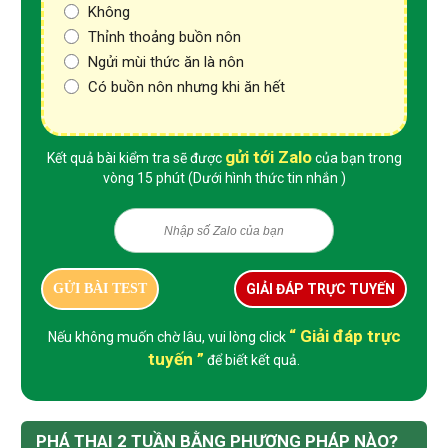
Không
Thỉnh thoảng buồn nôn
Ngửi mùi thức ăn là nôn
Có buồn nôn nhưng khi ăn hết
gửi tới Zalo
Kết quả bài kiểm tra sẽ được
của bạn trong
vòng 15 phút (Dưới hình thức tin nhắn )
GỬI BÀI TEST
GIẢI ĐÁP TRỰC TUYẾN
“ Giải đáp trực
Nếu không muốn chờ lâu, vui lòng click
tuyến ”
để biết kết quả.
PHÁ THAI 2 TUẦN BẰNG PHƯƠNG PHÁP NÀO?