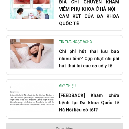
ĐỊA CHỈ CHUYÊN KHÁM
VIÊM PHỤ KHOA Ở HÀ NỘI –
CAM KẾT CỦA ĐA KHOA
QUỐC TẾ
TIN TỨC HOẠT ĐỘNG
Chi phí hút thai lưu bao
nhiêu tiền? Cập nhật chi phí
hút thai tại các cơ sở y tế
GIỚI THIỆU
[FEEDBACK] Khám chữa
bệnh tại Đa khoa Quốc tế
Hà Nội liệu có tốt?
Xem thêm