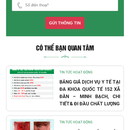
GỬI THÔNG TIN
CÓ THỂ BẠN QUAN TÂM
TIN TỨC HOẠT ĐỘNG
BẢNG GIÁ DỊCH VỤ Y TẾ TẠI
ĐA KHOA QUỐC TẾ 152 XÃ
ĐÀN – MINH BẠCH, CHI
TIẾT& ĐI ĐẦU CHẤT LƯỢNG
TIN TỨC HOẠT ĐỘNG