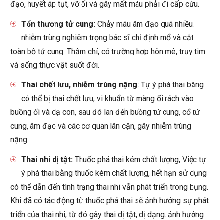
đạo, huyết áp tụt, vỡ ối và gây mất máu phải đi cấp cứu.
Tổn thương tử cung:
Chảy máu âm đạo quá nhiều,
nhiễm trùng nghiêm trọng bác sĩ chỉ định mổ và cắt
toàn bộ tử cung. Thậm chí, có trường hợp hôn mê, trụy tim
và sống thực vật suốt đời.
Thai chết lưu, nhiễm trùng nặng:
Tự ý phá thai bằng
có thể bị thai chết lưu, vi khuẩn từ màng ối rách vào
buồng ối và dạ con, sau đó lan đến buồng tử cung, cổ tử
cung, âm đạo và các cơ quan lân cận, gây nhiễm trùng
nặng.
Thai nhi dị tật:
Thuốc phá thai kém chất lượng, Việc tự
ý phá thai bằng thuốc kém chất lượng, hết hạn sử dụng
có thể dẫn đến tình trạng thai nhi vẫn phát triển trong bụng.
Khi đã có tác động từ thuốc phá thai sẽ ảnh hưởng sự phát
triển của thai nhi, từ đó gây thai dị tật, dị dạng, ảnh hưởng