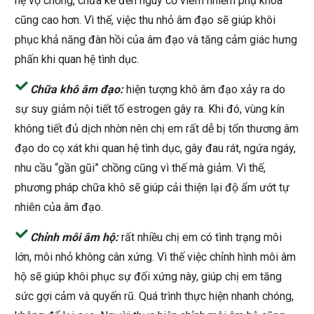
hệ vợ chồng, chưa kể đến nguy cơ viêm nhiễm phụ khoa
cũng cao hơn. Vì thế, việc thu nhỏ âm đạo sẽ giúp khôi
phục khả năng đàn hồi của âm đạo và tăng cảm giác hưng
phấn khi quan hệ tình dục.
Chữa khô âm đạo:
hiện tượng khô âm đạo xảy ra do
sự suy giảm nội tiết tố estrogen gây ra. Khi đó, vùng kín
không tiết đủ dịch nhờn nên chị em rất dễ bị tổn thương âm
đạo do cọ xát khi quan hệ tình dục, gây đau rát, ngứa ngáy,
nhu cầu “gần gũi” chồng cũng vì thế mà giảm. Vì thế,
phương pháp chữa khô sẽ giúp cải thiện lại độ ẩm ướt tự
nhiên của âm đạo.
Chỉnh môi âm hộ:
rất nhiều chị em có tình trạng môi
lớn, môi nhỏ không cân xứng. Vì thế việc chỉnh hình môi âm
hộ sẽ giúp khôi phục sự đối xứng này, giúp chị em tăng
sức gợi cảm và quyến rũ. Quá trình thực hiện nhanh chóng,