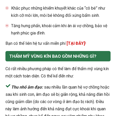
Khắc phục những khiếm khuyết khác của “cô bé” như
kích cỡ môi lớn, môi bé không đối xứng bẩm sinh.
Tăng hưng phấn, khoái cảm khi ân ái vợ chồng, bảo vệ
hạnh phúc gia đình.
Bạn có thể liên hệ tư vấn miễn phí
[TẠI ĐÂY]
!
THẨM MỸ VÙNG KÍN BAO GỒM NHỮNG GÌ?
Có rất nhiều phương pháp có thể làm để thẩm mỹ vùng kín
một cách toàn diện. Có thể kể đến như:
Thu nhỏ âm đạo:
sau nhiều lần quan hệ vợ chồng hoặc
sau khi sinh con, âm đạo sẽ bị giãn rộng, khả năng đàn hồi
cũng giảm dần (do các cơ vòng ở âm đạo bị rách). Điều
này làm ảnh hưởng đến khả năng đạt cực khoái khi quan