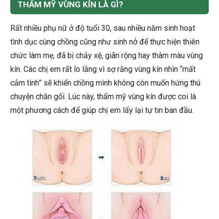
THẨM MỸ VÙNG KÍN LÀ GÌ?
Rất nhiều phụ nữ ở độ tuổi 30, sau nhiều năm sinh hoạt
tình dục cùng chồng cũng như sinh nở để thực hiện thiên
chức làm mẹ, đã bị chảy xệ, giãn rộng hay thâm màu vùng
kín. Các chị em rất lo lắng vì sợ rằng vùng kín nhìn “mất
cảm tình” sẽ khiến chồng mình không còn muốn hứng thú
chuyện chăn gối. Lúc này, thẩm mỹ vùng kín được coi là
một phương cách để giúp chị em lấy lại tự tin ban đầu.