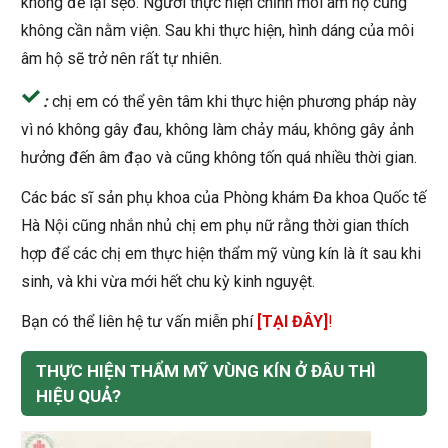
không để lại sẹo. Người thực hiện chỉnh môi âm hộ cũng
không cần nằm viện. Sau khi thực hiện, hình dáng của môi
âm hộ sẽ trở nên rất tự nhiên.
:
chị em có thể yên tâm khi thực hiện phương pháp này
vì nó không gây đau, không làm chảy máu, không gây ảnh
hưởng đến âm đạo và cũng không tốn quá nhiều thời gian.
Các bác sĩ sản phụ khoa của Phòng khám Đa khoa Quốc tế
Hà Nội cũng nhắn nhủ chị em phụ nữ rằng thời gian thích
hợp để các chị em thực hiện thẩm mỹ vùng kín là ít sau khi
sinh, và khi vừa mới hết chu kỳ kinh nguyệt.
Bạn có thể liên hệ tư vấn miễn phí
[TẠI ĐÂY]
!
THỰC HIỆN THẨM MỸ VÙNG KÍN Ở ĐÂU THÌ
HIỆU QUẢ?