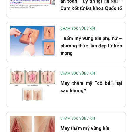
an toàn – uy tín tại Hà Nội –
Cam kết từ Đa khoa Quốc tế
CHĂM SÓC VÙNG KÍN
Thẩm mỹ vùng kín phụ nữ –
phương thức làm đẹp từ bên
trong
CHĂM SÓC VÙNG KÍN
May thẩm mỹ “cô bé”, tại
sao không?
CHĂM SÓC VÙNG KÍN
May thẩm mỹ vùng kín